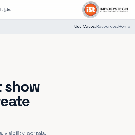
الحلول ا
Use Cases
/
Resources
/
Home
t show
reate
isibility, portals,